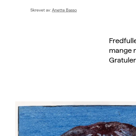
Skrevet av
:
Anette Basso
Fredfulle
mange n
Gratule