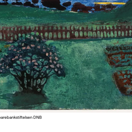
 Sparebankstiftelsen DNB