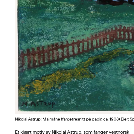
Nikolai Astrup: Maimåne (fargetresnitt på papir, ca. 1908) Eier:
Et kjært motiv av Nikolai Astrup, som fanger vestnorsk