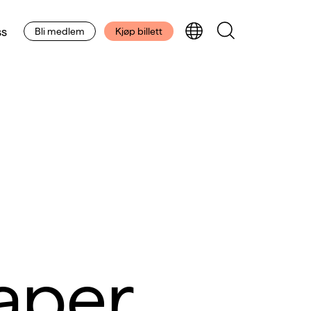
s
Bli medlem
Kjøp billett
aper