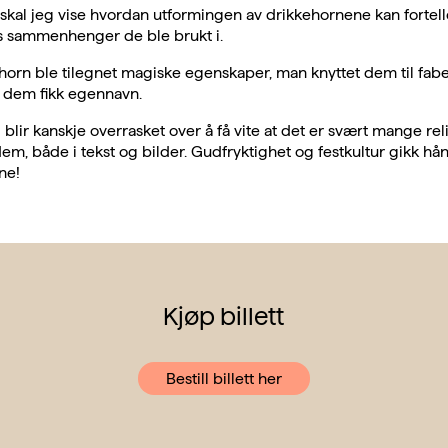
 skal jeg vise hvordan utformingen av drikkehornene kan fortel
s sammenhenger de ble brukt i.
orn ble tilegnet magiske egenskaper, man knyttet dem til fabel
v dem fikk egennavn.
blir kanskje overrasket over å få vite at det er svært mange rel
em, både i tekst og bilder. Gudfryktighet og festkultur gikk hå
ne!
Kjøp billett
Bestill billett her