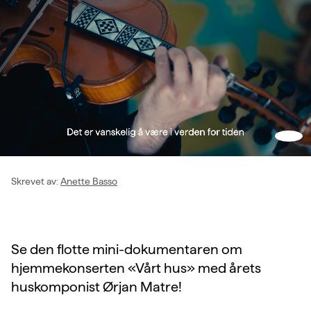
Skru
på
lyd
Skrevet av
:
Anette Basso
Se den flotte mini-dokumentaren om
hjemmekonserten «Vårt hus» med årets
huskomponist Ørjan Matre!