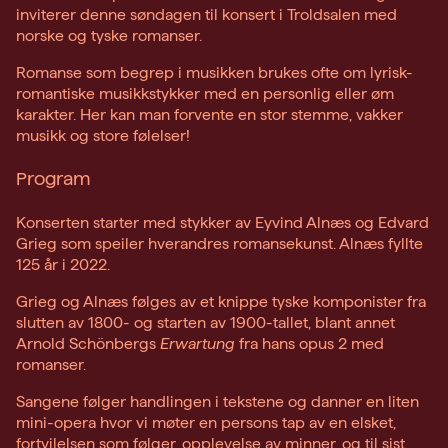
inviterer denne søndagen til konsert i Troldsalen med
norske og tyske romanser.
Romanse som begrep i musikken brukes ofte om lyrisk-
romantiske musikkstykker med en personlig eller øm
karakter. Her kan man forvente en stor stemme, vakker
musikk og store følelser!
Program
Konserten starter med stykker av Eyvind Alnæs og Edvard
Grieg som speiler hverandres romansekunst. Alnæs fyllte
125 år i 2022.
Grieg og Alnæs følges av et knippe tyske komponister fra
slutten av 1800- og starten av 1900-tallet, blant annet
Arnold Schönbergs
Erwartung
fra hans opus 2 med
romanser.
Sangene følger handlingen i tekstene og danner en liten
mini-opera hvor vi møter en persons tap av en elsket,
fortvilelsen som følger, opplevelse av minner, og til sist