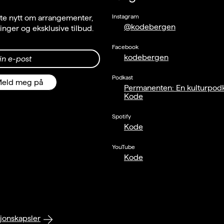
Instagram
ste nytt om arrangementer,
@kodebergen
llinger og eksklusive tilbud.
Facebook
kodebergen
in e-post
Podkast
eld meg på
Permanenten: En kulturpodk
Kode
Spotify
Kode
YouTube
Kode
jonskapsler