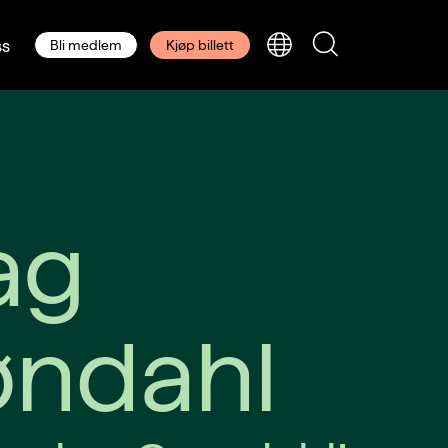
s
Bli medlem
Kjøp billett
ag
øndahl