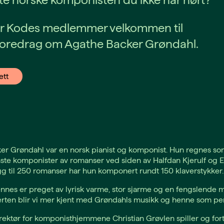
er Kodes medlemmer velkommen til
foredrag om Agathe Backer Grøndahl.
ett
er Grøndahl var en norsk pianist og komponist. Hun regnes so
ste komponister av romanser ved siden av Halfdan Kjerulf og 
legg til 250 romanser har hun komponert rundt 150 klaverstykker.
nes er preget av lyrisk varme, stor sjarme og en fengslende m
rten blir vi mer kjent med Grøndahls musikk og henne som pe
irektør for komponisthjemmene Christian Grøvlen spiller og forte