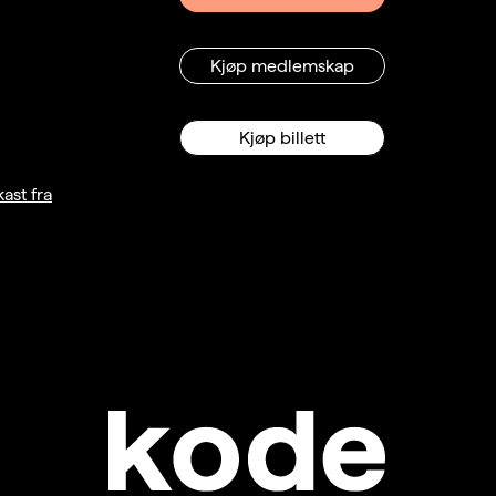
Kjøp medlemskap
Kjøp billett
ast fra