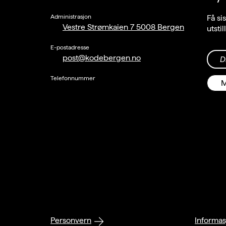
Administrasjon
Få si
Vestre Strømkaien 7 5008 Bergen
utsti
E-postadresse
post@kodebergen.no
D
Telefonnummer
M
Personvern
Informas