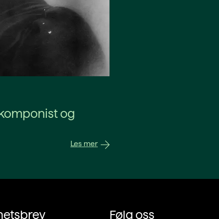
 komponist og
Les mer
hetsbrev
Følg oss