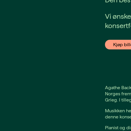
Vi ønsk
konsert
Kjøp bill
Agathe Back
Norges frem
Grieg. I til
Musikken hen
denne konse
Pianist og d