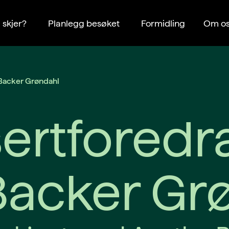
 skjer?
Planlegg besøket
Formidling
Om os
Backer Grøndahl
ertforedr
acker Gr