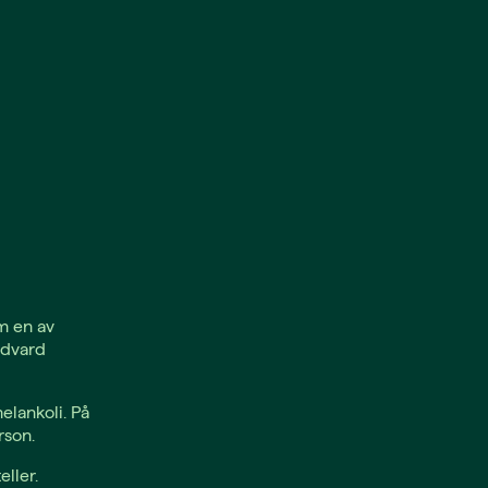
m en av
Edvard
elankoli. På
rson.
ller.