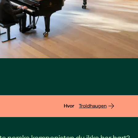
Hvor
Troldhaugen
e norske komponisten du ikke har hørt?