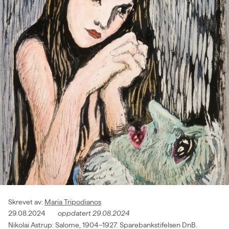
Skrevet av
:
Maria Tripodianos
29.08.2024
oppdatert
29.08.2024
Nikolai Astrup: Salome, 1904–1927. Sparebankstifelsen DnB.