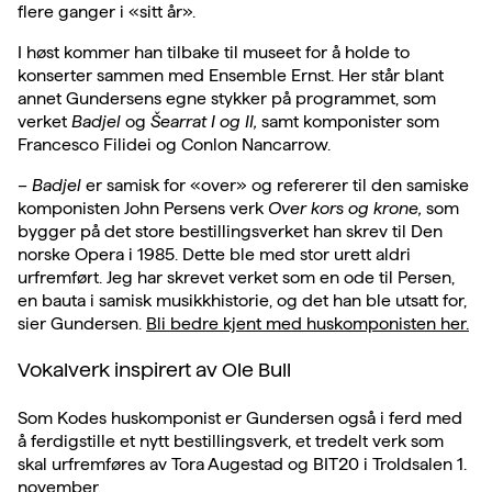
flere ganger i «sitt år».
I høst kommer han tilbake til museet for å holde to
konserter sammen med Ensemble Ernst. Her står blant
annet Gundersens egne stykker på programmet, som
verket
Badjel
og
Šearrat I og II,
samt komponister som
Francesco Filidei og Conlon Nancarrow.
–
Badjel
er samisk for «over» og refererer til den samiske
komponisten John Persens verk
Over kors og krone,
som
bygger på det store bestillingsverket han skrev til Den
norske Opera i 1985. Dette ble med stor urett aldri
urfremført. Jeg har skrevet verket som en ode til Persen,
en bauta i samisk musikkhistorie, og det han ble utsatt for,
sier Gundersen.
Bli bedre kjent med huskomponisten her.
Vokalverk inspirert av Ole Bull
Som Kodes huskomponist er Gundersen også i ferd med
å ferdigstille et nytt bestillingsverk, et tredelt verk som
skal urfremføres av Tora Augestad og BIT20 i Troldsalen 1.
november.