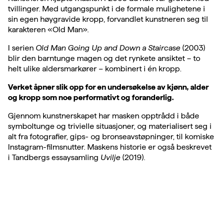
tvillinger. Med utgangspunkt i de formale mulighetene i
sin egen høygravide kropp, forvandlet kunstneren seg til
karakteren «Old Man».
I serien
Old Man Going Up and Down a Staircase
(2003)
blir den barntunge magen og det rynkete ansiktet – to
helt ulike aldersmarkører – kombinert i én kropp.
Verket åpner slik opp for en undersøkelse av kjønn, alder
og kropp som noe performativt og foranderlig.
Gjennom kunstnerskapet har masken opptrådd i både
symboltunge og trivielle situasjoner, og materialisert seg i
alt fra fotografier, gips- og bronseavstøpninger, til komiske
Instagram-filmsnutter. Maskens historie er også beskrevet
i Tandbergs essaysamling
Uvilje
(2019).