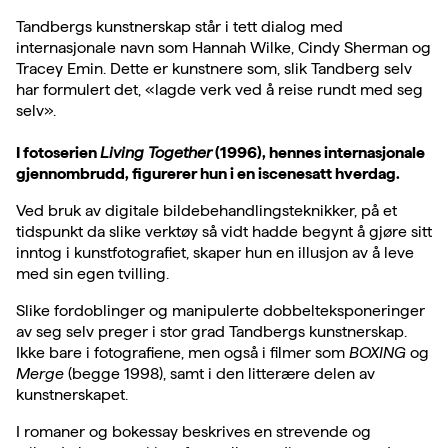
Tandbergs kunstnerskap står i tett dialog med
internasjonale navn som Hannah Wilke, Cindy Sherman og
Tracey Emin. Dette er kunstnere som, slik Tandberg selv
har formulert det, «lagde verk ved å reise rundt med seg
selv».
I fotoserien
Living Together
(1996), hennes internasjonale
gjennombrudd, figurerer hun i en iscenesatt hverdag.
Ved bruk av digitale bildebehandlingsteknikker, på et
tidspunkt da slike verktøy så vidt hadde begynt å gjøre sitt
inntog i kunstfotografiet, skaper hun en illusjon av å leve
med sin egen tvilling.
Slike fordoblinger og manipulerte dobbelteksponeringer
av seg selv preger i stor grad Tandbergs kunstnerskap.
Ikke bare i fotografiene, men også i filmer som
BOXING
og
Merge
(begge 1998), samt i den litterære delen av
kunstnerskapet.
I romaner og bokessay beskrives en strevende og