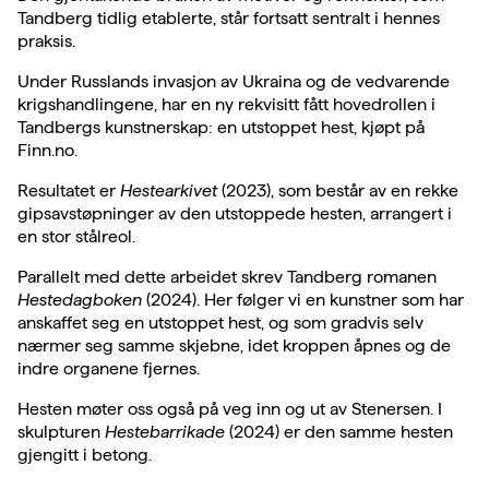
Tandberg tidlig etablerte, står fortsatt sentralt i hennes
praksis.
Under Russlands invasjon av Ukraina og de vedvarende
krigshandlingene, har en ny rekvisitt fått hovedrollen i
Tandbergs kunstnerskap: en utstoppet hest, kjøpt på
Finn.no.
Resultatet er
Hestearkivet
(2023), som består av en rekke
gipsavstøpninger av den utstoppede hesten, arrangert i
en stor stålreol.
Parallelt med dette arbeidet skrev Tandberg romanen
Hestedagboken
(2024). Her følger vi en kunstner som har
anskaffet seg en utstoppet hest, og som gradvis selv
nærmer seg samme skjebne, idet kroppen åpnes og de
indre organene fjernes.
Hesten møter oss også på veg inn og ut av Stenersen. I
skulpturen
Hestebarrikade
(2024) er den samme hesten
gjengitt i betong.