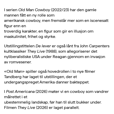
I serien
Old Man Cowboy
(2022/23) har den gamle
mannen fått en ny rolle som
amerikansk cowboy, men fremstår mer som en iscenesatt
figur enn en
troverdig karakter, en figur som gir en illusjon om
maskulinitet, frihet og styrke.
Utstillingstittelen
De lever
er også lånt fra John Carpenters
kultklassiker
They Live
(1988), som allegoriserer det
nyliberalistiske USA under Reagan gjennom en invasjon
av romvesener.
«Old Man» spiller også hovedrollen i to nye filmer
Tandberg har laget til utstillingen, der et
undergangspreget Amerika danner bakteppet.
I
Post Americana
(2026) møter vi en cowboy som vandrer
målrettet i et
ubestemmelig landskap, før han til slutt bukker under.
Filmen
They Live
(2026) er laget parallelt.