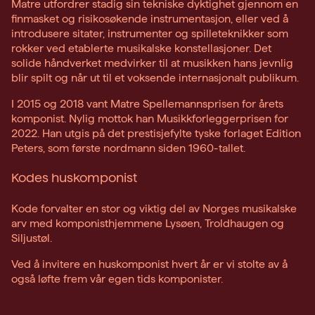
Matre utfordrer stadig sin tekniske dyktighet gjennom en
finmasket og risikosøkende instrumentasjon, eller ved å
introdusere sitater, instrumenter og spilleteknikker som
rokker ved etablerte musikalske konstellasjoner. Det
solide håndverket medvirker til at musikken hans jevnlig
blir spilt og når ut til et voksende internasjonalt publikum.
I 2015 og 2018 vant Matre Spellemannsprisen for årets
komponist. Nylig mottok han Musikkforleggerprisen for
2022. Han utgis på det prestisjefylte tyske forlaget Edition
Peters, som første nordmann siden 1960-tallet.
Kodes huskomponist
Kode forvalter en stor og viktig del av Norges musikalske
arv med komponisthjemmene Lysøen, Troldhaugen og
Siljustøl.
Ved å invitere en huskomponist hvert år er vi stolte av å
også løfte frem vår egen tids komponister.