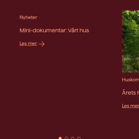
Nyheter
Mini-dokumentar: Vårt hus
Les mer
Huskom
Årets
Les me