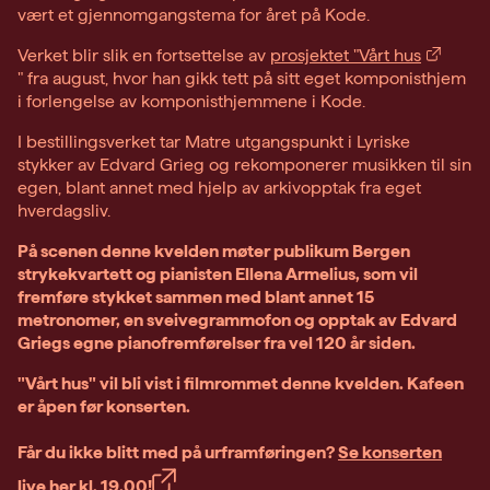
vært et gjennomgangstema for året på Kode.
Verket blir slik en fortsettelse av
prosjektet "Vårt hus
" fra august, hvor han gikk tett på sitt eget komponisthjem
i forlengelse av komponisthjemmene i Kode.
I bestillingsverket tar Matre utgangspunkt i Lyriske
stykker av Edvard Grieg og rekomponerer musikken til sin
egen, blant annet med hjelp av arkivopptak fra eget
hverdagsliv.
På scenen denne kvelden møter publikum Bergen
strykekvartett og pianisten Ellena Armelius, som vil
fremføre stykket sammen med blant annet 15
metronomer, en sveivegrammofon og opptak av Edvard
Griegs egne pianofremførelser fra vel 120 år siden.
"Vårt hus" vil bli vist i filmrommet denne kvelden. Kafeen
er åpen før konserten.
Får du ikke blitt med på urframføringen?
Se konserten
live her kl. 19.00!